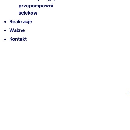
przepompowni
ścieków
Realizacje
Ważne
Kontakt
S
k
i
p
t
o
c
o
n
t
e