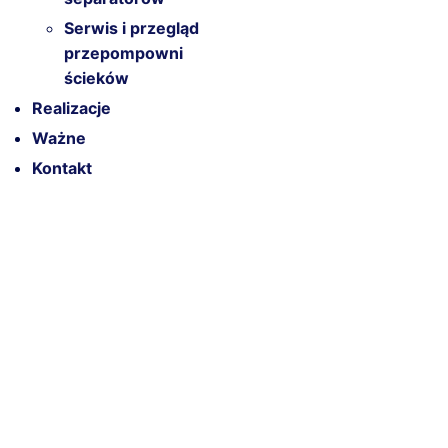
Serwis i przegląd
przepompowni
ścieków
Realizacje
Ważne
Kontakt
S
k
i
p
t
o
c
o
n
t